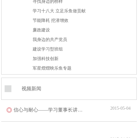
寻找身边的榜样
学习十八大 立足乐鱼做贡献
节能降耗 挖潜增效
廉政建设
我身边的共产党员
建设学习型班组
加强科技创新
军星熠熠映乐鱼专题
视频新闻
2015-05-04
信心与耐心——学习董事长讲话心得之二