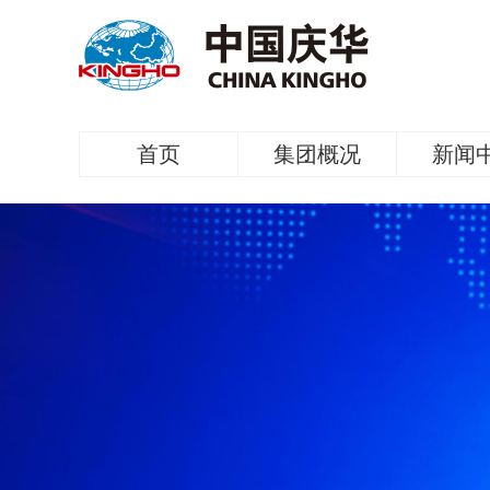
首页
集团概况
新闻