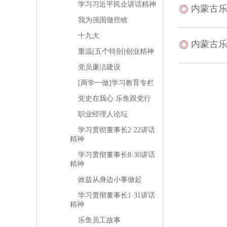
学习习近平民企讲话精神
内蒙古
我为强国做些啥
十九大
内蒙古
重温[五个特别]创业精神
党员廉洁建设
[两学一做]学习教育专栏
党史在我心 乐鱼跟党行
职业经理人论坛
学习贯彻董事长2·22讲话
精神
学习贯彻董事长8·30讲话
精神
效益从身边小事做起
学习贯彻董事长1·31讲话
精神
乐鱼员工故事