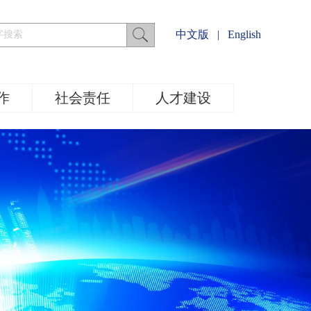
中文版
|
English
作
社会责任
人才建设