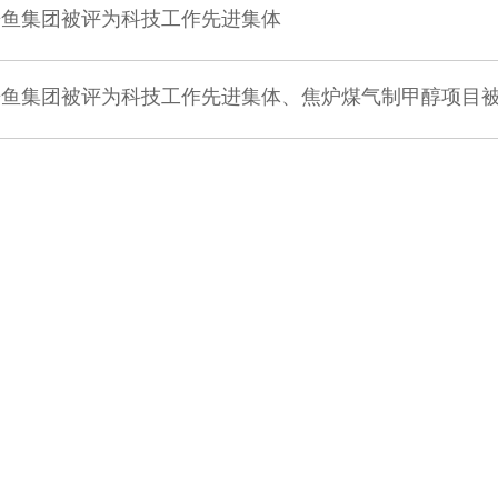
乐鱼集团被评为科技工作先进集体
乐鱼集团被评为科技工作先进集体、焦炉煤气制甲醇项目