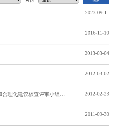
月份
2023-09-11
2016-11-10
2013-03-04
2012-03-02
2012-02-23
小组赴厂矿现场核查通过项目33项
2011-09-30