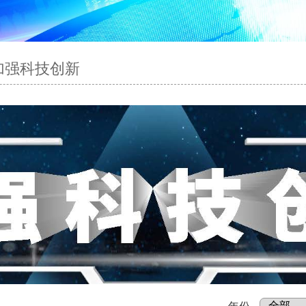
加强科技创新