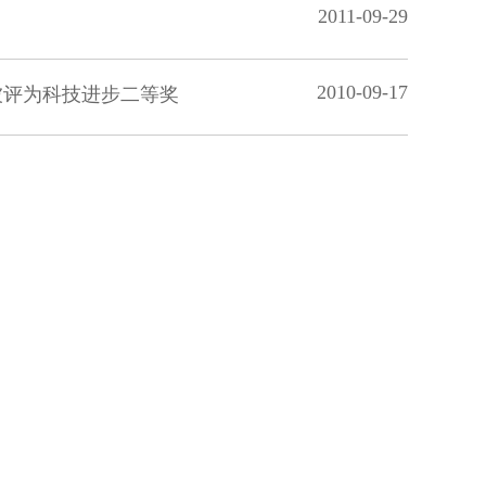
2011-09-29
2010-09-17
被评为科技进步二等奖