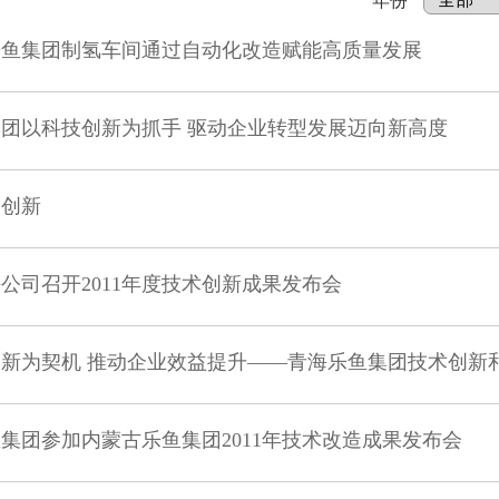
年份
乐鱼集团制氢车间通过自动化改造赋能高质量发展
团以科技创新为抓手 驱动企业转型发展迈向新高度
技创新
公司召开2011年度技术创新成果发布会
为契机 推动企业效益提升——青海乐鱼集团技术创新和合理化建议核查评审
集团参加内蒙古乐鱼集团2011年技术改造成果发布会