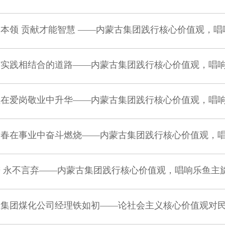
本领 贡献才能智慧 ——内蒙古集团践行核心价值观，唱响乐
实践相结合的道路——内蒙古集团践行核心价值观，唱响乐鱼
在爱岗敬业中升华——内蒙古集团践行核心价值观，唱响乐鱼
春在事业中奋斗燃烧——内蒙古集团践行核心价值观，唱响乐鱼
 永不言弃——内蒙古集团践行核心价值观，唱响乐鱼主
鱼集团煤化公司经理铁如初——论社会主义核心价值观对