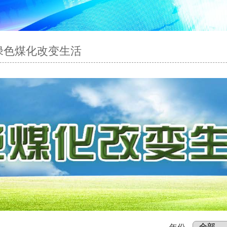
绿色煤化改变生活