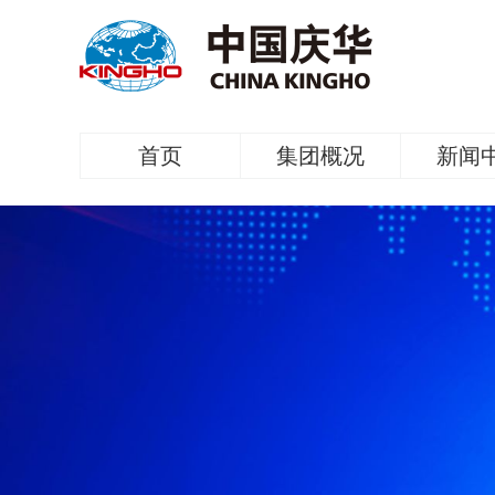
首页
集团概况
新闻