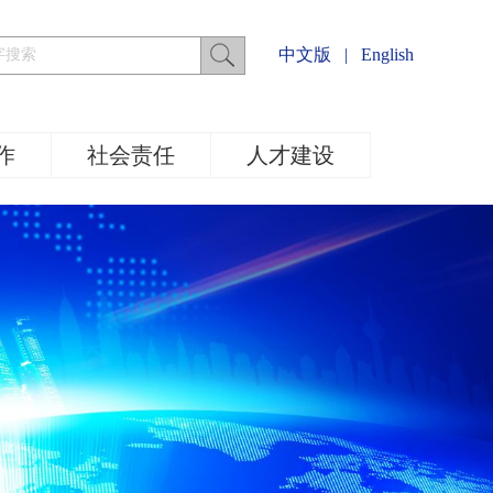
中文版
|
English
作
社会责任
人才建设