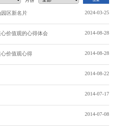
月份
2024-03-25
为园区新名片
2014-08-28
核心价值观的心得体会
2014-08-28
核心价值观心得
2014-08-22
2014-07-17
2014-07-08