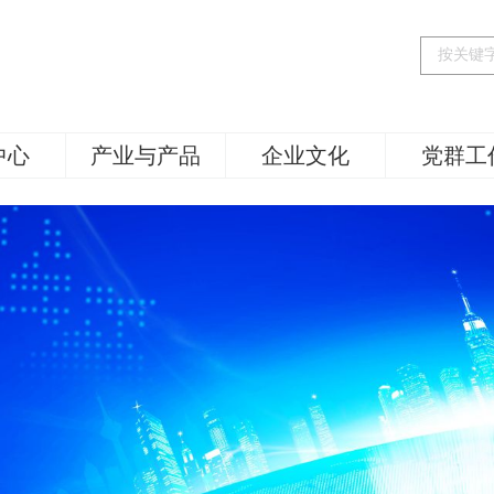
中心
产业与产品
企业文化
党群工