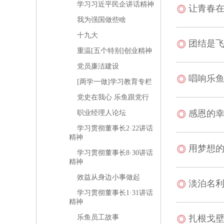
学习习近平民企讲话精神
让青春在
我为强国做些啥
十九大
团结是飞
重温[五个特别]创业精神
党员廉洁建设
唱响乐鱼
[两学一做]学习教育专栏
党史在我心 乐鱼跟党行
感恩的幸
职业经理人论坛
学习贯彻董事长2·22讲话
精神
用梦想的
学习贯彻董事长8·30讲话
精神
效益从身边小事做起
淡泊名利
学习贯彻董事长1·31讲话
精神
乐鱼员工故事
扎根戈壁