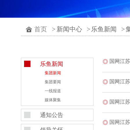
首页
>
新闻中心
>
乐鱼新闻
>
国网江苏
乐鱼新闻
集团新闻
国网江苏
集团要闻
一线报道
媒体聚集
国网江苏
通知公告
国网江苏
领导关怀