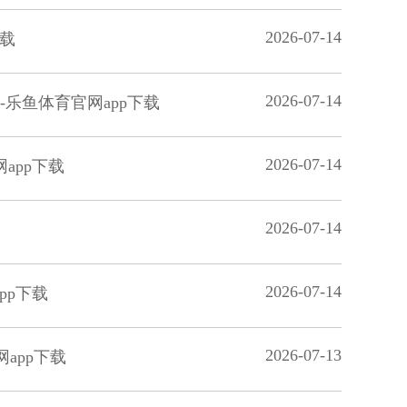
2026-07-14
下载
2026-07-14
乐鱼体育官网app下载
2026-07-14
app下载
2026-07-14
2026-07-14
pp下载
2026-07-13
app下载