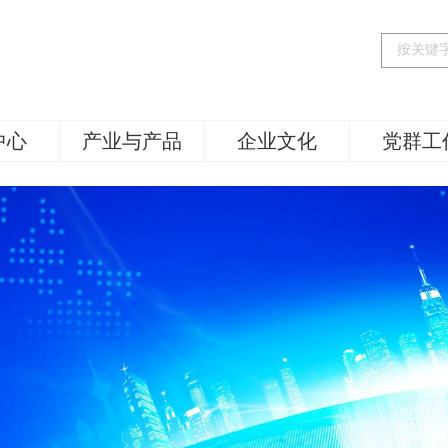
中心
产业与产品
企业文化
党群工