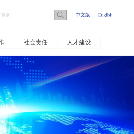
中文版
|
English
作
社会责任
人才建设