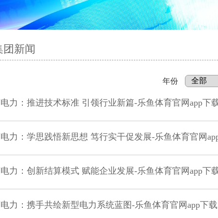
集团新闻
年份
电力：推进技术标准 引领行业新篇-乐鱼体育官网app下
电力：学思践悟新思想 笃行实干促发展-乐鱼体育官网ap
电力：创新结算模式 赋能企业发展-乐鱼体育官网app下
电力：携手共绘新型电力系统蓝图-乐鱼体育官网app下载