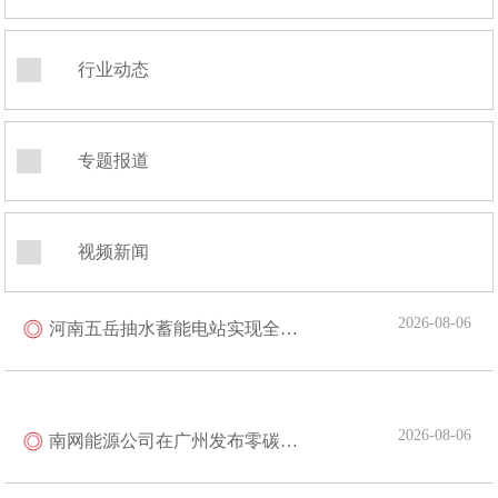
行业动态
专题报道
视频新闻
2026-08-06
河南五岳抽水蓄能电站实现全容量投产发电-乐鱼体育官网app下载
2026-08-06
南网能源公司在广州发布零碳园区产品体系-乐鱼体育官网app下载