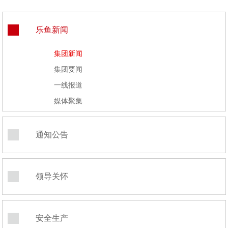
乐鱼新闻
集团新闻
集团要闻
一线报道
媒体聚集
通知公告
领导关怀
安全生产