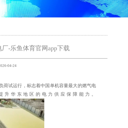
-乐鱼体育官网app下载
026-04-24
时满负荷试运行，标志着中国单机容量最大的燃气电
提升华东地区的电力供应保障能力。