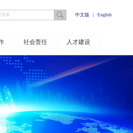
中文版
|
English
作
社会责任
人才建设