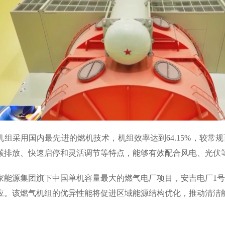
机组采用国内最先进的燃机技术，机组效率达到64.15%，较常
碳排放、快速启停和灵活调节等特点，能够有效配合风电、光伏
家能源集团旗下中国单机容量最大的燃气电厂项目，安吉电厂1
应。该燃气机组的优异性能将促进区域能源结构优化，推动清洁