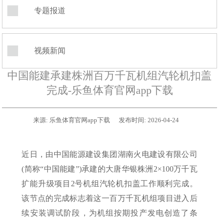
专题报道
视频新闻
中国能建承建株洲百万千瓦机组汽轮机扣盖
完成-乐鱼体育官网app下载
来源:
乐鱼体育官网app下载
发布时间:
2026-04-24
近日，由中国能源建设集团湖南火电建设有限公司
(简称“中国能建”)承建的大唐华银株洲2×100万千瓦
扩能升级项目2号机组汽轮机扣盖工作顺利完成。
该节点的完成标志着这一百万千瓦机组项目进入后
续安装调试阶段，为机组按期投产发电创造了条