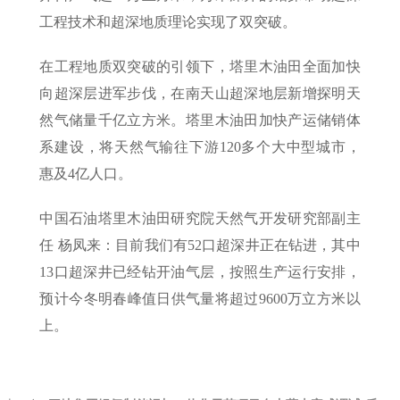
工程技术和超深地质理论实现了双突破。
在工程地质双突破的引领下，塔里木油田全面加快
向超深层进军步伐，在南天山超深地层新增探明天
然气储量千亿立方米。塔里木油田加快产运储销体
系建设，将天然气输往下游120多个大中型城市，
惠及4亿人口。
中国石油塔里木油田研究院天然气开发研究部副主
任 杨凤来：目前我们有52口超深井正在钻进，其中
13口超深井已经钻开油气层，按照生产运行安排，
预计今冬明春峰值日供气量将超过9600万立方米以
上。