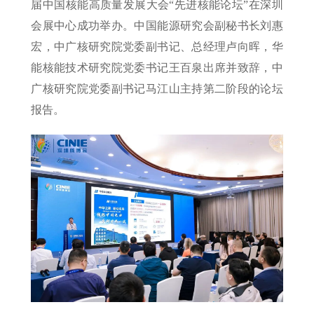
届中国核能高质量发展大会“先进核能论坛”在深圳
会展中心成功举办。中国能源研究会副秘书长刘惠
宏，中广核研究院党委副书记、总经理卢向晖，华
能核能技术研究院党委书记王百泉出席并致辞，中
广核研究院党委副书记马江山主持第二阶段的论坛
报告。