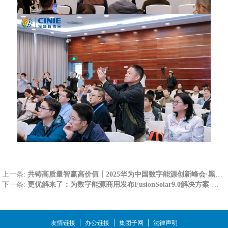
上一条:
共铸高质量智赢高价值丨2025华为中国数字能源创新峰会·黑龙江成功举办-乐鱼体育官网app下载
下一条:
更优解来了：为数字能源商用发布FusionSolar9.0解决方案-乐鱼体育官网app下载
|
|
|
友情链接
办公链接
集团子网
法律声明