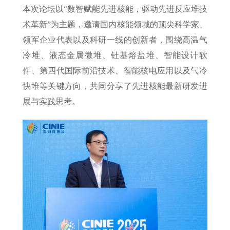
本次论坛以“数智赋能先进核能，驱动先进反应堆技
术革新”为主题，邀请国内核能领域的顶尖科学家、
领军企业代表以及科研一线的创新者，围绕高温气
冷堆、液态金属微堆、钍基熔盐堆、智能设计软
件、第四代国际前沿技术、智能核电应用以及气冷
快堆等关键方向，共同分享了先进核能最新研发进
展与实践思考。