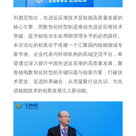
刘惠宏指出，先进反应堆技术是核能高质量发展的
核心引擎，而数智化转型则是推动先进反应堆技术
突破、提升核电全生命周期管理水平的必然路径。
本次论坛的初衷在于搭建一个汇聚国内核能领域专
家学者、企业代表与科研机构的高端交流平台，希
望通过深入探讨中国先进反应堆的高质量发展，聚
焦核电数智化转型的关键问题与创新方案，打破技
术壁垒、促进跨界融合，从而凝聚行业共识，为先
进核能技术的创新发展注入新动能。