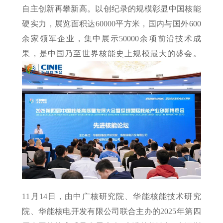
自主创新再攀新高。以创纪录的规模彰显中国核能
硬实力，展览面积达60000平方米，国内与国外600
余家领军企业，集中展示50000余项前沿技术成
果，是中国乃至世界核能史上规模最大的盛会。
11月14日，由中广核研究院、华能核能技术研究
院、华能核电开发有限公司联合主办的2025年第四