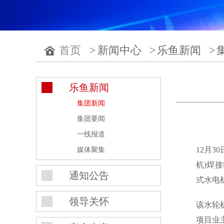
首页
>
新闻中心
>
乐鱼新闻
>
乐鱼新闻
集团新闻
集团要闻
一线报道
12月
媒体聚集
机)焊
通知公告
式水电
领导关怀
该水轮
项目业